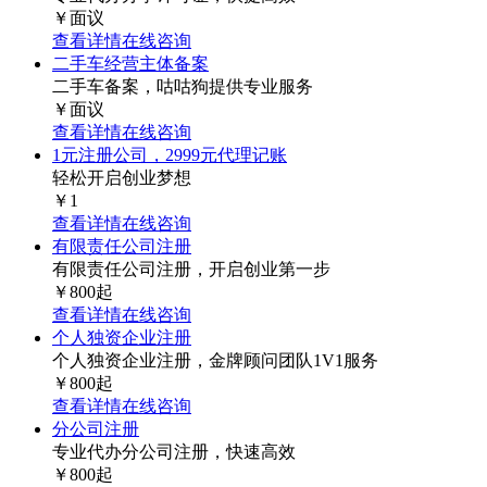
￥面议
查看详情
在线咨询
二手车经营主体备案
二手车备案，咕咕狗提供专业服务
￥面议
查看详情
在线咨询
1元注册公司，2999元代理记账
轻松开启创业梦想
￥1
查看详情
在线咨询
有限责任公司注册
有限责任公司注册，开启创业第一步
￥800起
查看详情
在线咨询
个人独资企业注册
个人独资企业注册，金牌顾问团队1V1服务
￥800起
查看详情
在线咨询
分公司注册
专业代办分公司注册，快速高效
￥800起