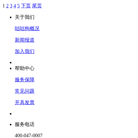
1
2
3
4
5
下页
尾页
关于我们
咕咕狗概况
新闻报道
加入我们
帮助中心
服务保障
常见问题
开具发票
服务电话
400-047-0007