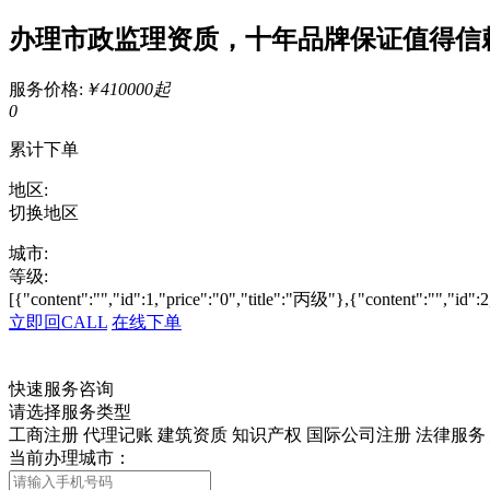
办理市政监理资质，十年品牌保证值得信
服务价格:
￥410000起
0
累计下单
地区:
切换地区
城市:
等级:
[{"content":"","id":1,"price":"0","title":"丙级"},{"content":"","id":
立即回CALL
在线下单
快速服务咨询
请选择服务类型
工商注册
代理记账
建筑资质
知识产权
国际公司注册
法律服务
当前办理城市：