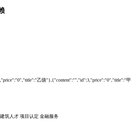
赖
2,"price":"0","title":"乙级"},{"content":"","id":3,"price":"0","title":
建筑人才
项目认定
金融服务