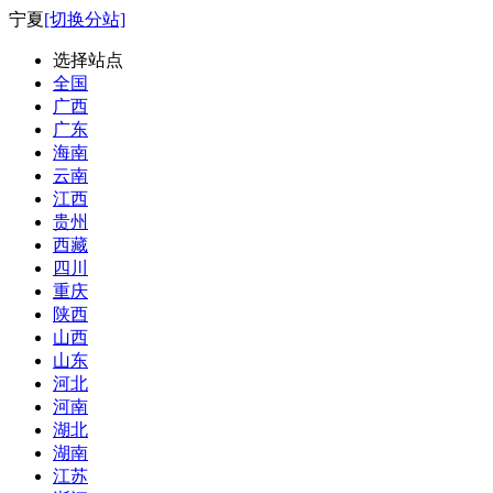
宁夏
[切换分站]
选择站点
全国
广西
广东
海南
云南
江西
贵州
西藏
四川
重庆
陕西
山西
山东
河北
河南
湖北
湖南
江苏