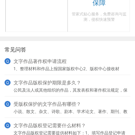
保障
管家式贴心服务，免费咨询与监
测，侵权快速预警
常见问答
文字作品著作权申请流程
Q
1、整理材料和作品上报国家版权中心2、版权中心接收材
料，通知申请人缴费3、缴费后受理审查，如有不符合的材料
需要及时补正4、审核通过，公告下发《著作权登记证书》
文字作品版权保护期限是多久？
Q
公民及法人或其他组织的作品，其发表权和著作权法规定，保
护期为作者终身及其死亡后五十年，截止于作者死亡后第五十
年的12月31日；如果是合作作品，截止于最后死亡的作
受版权保护的文字作品有哪些？
Q
小说、散文、杂文、诗歌、剧本、学术论文、著作、期刊、教
材、书信、日记、报纸、广告词等，但是需要提醒的是书法作
品不属于文字作品，属于美术作品。
文字作品版权登记需要什么材料？
Q
文字作品版权登记需要提供材料如下：1、填写作品登记申请