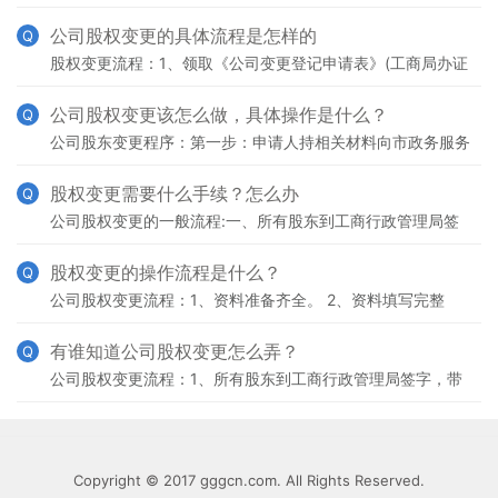
的《公司变更登记申请书》。2、《指定代表或者共同委托代
理人的证明》(公司加盖公章);及指定代表或委托代理人
公司股权变更的具体流程是怎样的
Q
股权变更流程：1、领取《公司变更登记申请表》(工商局办证
大厅窗口领取)2、变更营业执照(填写公司变更表格，加盖公
章，整理公司章程修正案、股东会决议、股权转让协议
公司股权变更该怎么做，具体操作是什么？
Q
公司股东变更程序：第一步：申请人持相关材料向市政务服务
中心工商局窗口提出申请，经受理审查员初审通过，开具《受
理通知书》或者《申请材料接收单》;不符合受理条件的，
股权变更需要什么手续？怎么办
Q
公司股权变更的一般流程:一、所有股东到工商行政管理局签
字，带好身份证原件二、准备工商材料:股权转让协议、老股
东会决议、新股东会决议、新公司章程三、工商局会经公司
股权变更的操作流程是什么？
Q
公司股权变更流程：1、资料准备齐全。 2、资料填写完整
（工商局拿或者网上下载）。 3、带上资料，拿到工商局，等
待通知去领营业执照。 4、之后去地税局办理税务登记
有谁知道公司股权变更怎么弄？
Q
公司股权变更流程：1、所有股东到工商行政管理局签字，带
好身份证原件。 2、准备工商材料，股权转让协议，老股东会
决议，新股东会决议，新公司章程。 3、工商局会将公
Copyright © 2017 gggcn.com. All Rights Reserved.