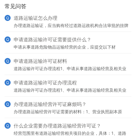
常见问答
道路运输证怎么办理
Q
办理道路运输证，应当购有经过道路运政机构合法审批的挂牌
营运货车，并且持驾驶员上岗证、行驶证、购置附加费证等相
关材料到道路运政机构填写有关申请材料，由道路运政机构
申请道路运输许可证需要提供什么？
Q
申请从事道路危险物品运输经营的企业，应提交以下材
料： 1、《道路危险物品运输经营申请表》; 2、拟运
输的危险物品类别
申请道路运输许可证材料
Q
道路运输许可证办理流程1、申请从事道路运输经营及相关业
务的企业或个人;2、 提出申请，填写申请书，提交行政许可
申请材料清单;3、 提交材料;4、申请材料审核、汇
申请道路运输许可证办理流程
Q
道路运输许可证办理流程1、申请从事道路运输经营及相关业
务的企业或个人;2、 提出申请，填写申请书，提交行政许可
申请材料清单;3、 提交材料;4、申请材料审核、汇
办理道路运输经营许可证麻烦吗？
Q
办理道路运输经营许可证需要的材料：1、营业执照副本原
件；2、公章；3、有经营场所，能提供场地证明；4、公司名
下已有车辆；如没有则填写拟购置车辆承诺书；5、如找代
什么企业需要办理道路运输经营许可证？
Q
经营范围里有道路运输经营相关项目的企业，具体：1、道路