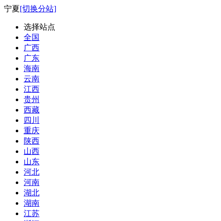
宁夏
[切换分站]
选择站点
全国
广西
广东
海南
云南
江西
贵州
西藏
四川
重庆
陕西
山西
山东
河北
河南
湖北
湖南
江苏