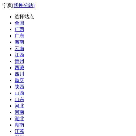
宁夏
[切换分站]
选择站点
全国
广西
广东
海南
云南
江西
贵州
西藏
四川
重庆
陕西
山西
山东
河北
河南
湖北
湖南
江苏