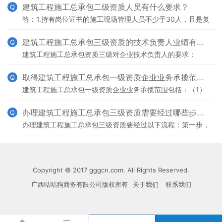
建筑工程施工总承包二级资质人员有什么要求？
Q
答：1.持有岗位证书的施工现场管理人员不少于30人，且是复
印件。
建筑工程施工总承包三级资质的技术负责人业绩有什么要求？
Q
建筑工程施工总承包资质三级对企业技术负责人的要求：
（1）技术负责人具有5年以上从事工程施工技术管理工作经
历，且具有结构专业中级以上职称或建筑工程专业注册建造师
取得建筑工程施工总承包一级资质企业业务承揽范围是什么？
Q
执
建筑工程施工总承包一级资质企业业务承揽范围包括：（1）
高度200米以下的工业、民用建筑工程；（2）高度240米以
下的构筑物工程。
办理建筑工程施工总承包三级资质需要经过哪些步骤？
Q
办理建筑工程施工总承包三级资质要经过以下流程：第一步，
准备营业执照：申请资质前，建筑企业必须有营业执照。第二
步，根据申请的资质标准配备专业人员，同时要考取相应的
Copyright © 2017 gggcn.com. All Rights Reserved.
广西咕咕狗商务有限公司版权所有
关于我们
联系我们