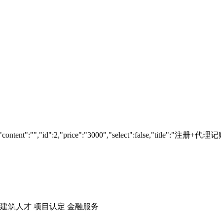
{"content":"","id":2,"price":"3000","select":false,"title":"注册+代理记账
建筑人才
项目认定
金融服务