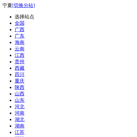
宁夏
[切换分站]
选择站点
全国
广西
广东
海南
云南
江西
贵州
西藏
四川
重庆
陕西
山西
山东
河北
河南
湖北
湖南
江苏