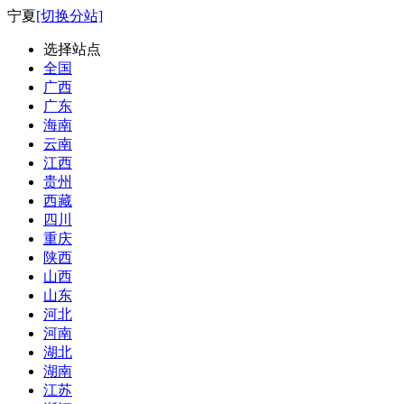
宁夏
[切换分站]
选择站点
全国
广西
广东
海南
云南
江西
贵州
西藏
四川
重庆
陕西
山西
山东
河北
河南
湖北
湖南
江苏