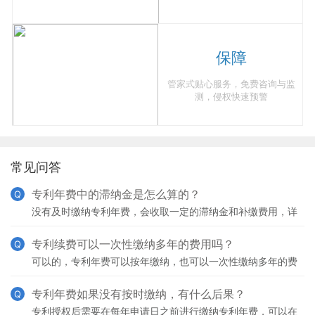
保障
管家式贴心服务，免费咨询与监
测，侵权快速预警
常见问答
专利年费中的滞纳金是怎么算的？
Q
没有及时缴纳专利年费，会收取一定的滞纳金和补缴费用，详
情如下：1、过期1个月以内：无需缴纳滞纳金，只需缴纳专利
年费；2、过期2个月-6个月：除专利年费外，过期2
专利续费可以一次性缴纳多年的费用吗？
Q
可以的，专利年费可以按年缴纳，也可以一次性缴纳多年的费
用。
专利年费如果没有按时缴纳，有什么后果？
Q
专利授权后需要在每年申请日之前进行缴纳专利年费，可以在