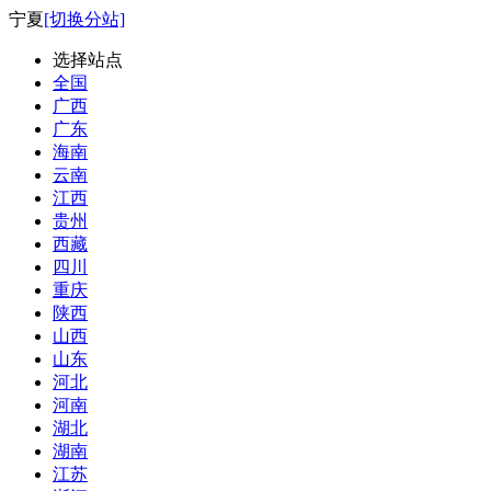
宁夏
[切换分站]
选择站点
全国
广西
广东
海南
云南
江西
贵州
西藏
四川
重庆
陕西
山西
山东
河北
河南
湖北
湖南
江苏