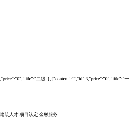
2,"price":"0","title":"二级"},{"content":"","id":3,"price":"0","title":
建筑人才
项目认定
金融服务