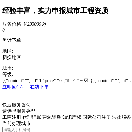
经验丰富，实力申报城市工程资质
服务价格:
￥233000起
0
累计下单
地区:
切换地区
城市:
等级:
[{"content":"","id":1,"price":"0","title":"三级"},{"content":"","id":
立即回CALL
在线下单
快速服务咨询
请选择服务类型
工商注册
代理记账
建筑资质
知识产权
国际公司注册
法律服务
当前办理城市：