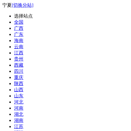
宁夏
[切换分站]
选择站点
全国
广西
广东
海南
云南
江西
贵州
西藏
四川
重庆
陕西
山西
山东
河北
河南
湖北
湖南
江苏