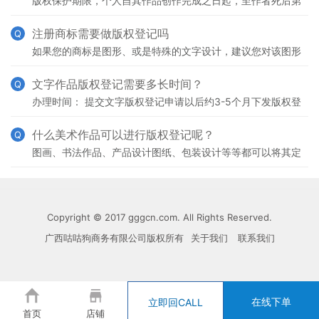
版权保护期限，个人自其作品创作完成之日起，至作者死后第
50年的12月31日止。法人或者其他组织作品自该作品发表之
日起，到发表之日后第50年的12月31日止。作品
注册商标需要做版权登记吗
Q
如果您的商标是图形、或是特殊的文字设计，建议您对该图形
进行版权登记。做了版权登记后，其他人都不可将该图形做商
业用途。
文字作品版权登记需要多长时间？
Q
办理时间： 提交文字版权登记申请以后约3-5个月下发版权登
记证书。有效期： 文字版权有效期为终生有效，以及权利人
死亡后50年内。
什么美术作品可以进行版权登记呢？
Q
图画、书法作品、产品设计图纸、包装设计等等都可以将其定
义为美术作品。立体或者平面作品均属于此项范围。
Copyright © 2017 gggcn.com. All Rights Reserved.
广西咕咕狗商务有限公司版权所有
关于我们
联系我们
在线下单
立即回CALL
首页
店铺