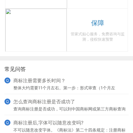
保障
管家式贴心服务，免费咨询与监
测，侵权快速预警
常见问答
商标注册需要多长时间？
Q
整体大约需要11个月左右。第一步：形式审查（1个月左
右），结束的标志为下发受理通知书。第二步：实质审查（6
个月左右），结束的标志为公告。第三步：公告（3个月）。
怎么查询商标注册是否成功了
Q
查询商标注册是否成功，可以到中国商标网或第三方商标查询
网站，查询商标公告，或者最直接的方法就是按商标注册号查
询商标状态，申请注册都会有注册号，所以输入注册号能很
商标注册后,字体可以随意改变吗?
Q
不可以随意改变字体。《商标法》第二十四条规定：注册商标