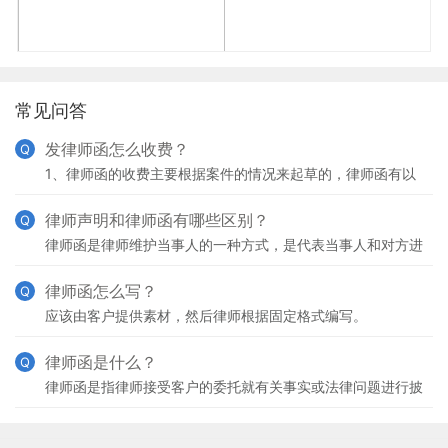
常见问答
发律师函怎么收费？
Q
1、律师函的收费主要根据案件的情况来起草的，律师函有以
下作用，一是为后期诉讼做准备，二是固定已有的证据事实或
者使类似诉讼时效等引起中断；三是了解对方的态度等等，
律师声明和律师函有哪些区别？
Q
律师函是律师维护当事人的一种方式，是代表当事人和对方进
行沟通事情的一种方式，并不具备法律效力，律师函内容是否
真实合法，有待斟酌，实际上滥用律师函，冒充律师发函，
律师函怎么写？
Q
应该由客户提供素材，然后律师根据固定格式编写。
律师函是什么？
Q
律师函是指律师接受客户的委托就有关事实或法律问题进行披
露、评价，进而提出要求以达到一定效果而制作、发送的专业
法律文书。律师函的本质是一种委托代理进行意思表示的法