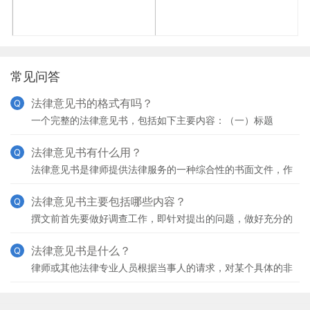
常见问答
法律意见书的格式有吗？
Q
一个完整的法律意见书，包括如下主要内容：（一）标题
（二）编号（三）目录（四）称呼（五）引言（六）前言前言
的功能是为正文做铺垫，一般包括如下内容：1、意见依据
法律意见书有什么用？
Q
2、
法律意见书是律师提供法律服务的一种综合性的书面文件，作
用：1、向咨询者提供法律依据、法律建议以及解决问题的方
案。2、律师以出具法律意见书的方式解答法律询问，应当
法律意见书主要包括哪些内容？
Q
撰文前首先要做好调查工作，即针对提出的问题，做好充分的
准备，包括寻找有关法律依据，参阅有关文件、规定、批件，
到实际部门进行实地调查、查询等。答复要准确，法律依据
法律意见书是什么？
Q
律师或其他法律专业人员根据当事人的请求，对某个具体的非
诉讼法律事务，以事务为依据，以法律为准绳，进行分析研究
后做出结论，并出具给当事人的书面意见。