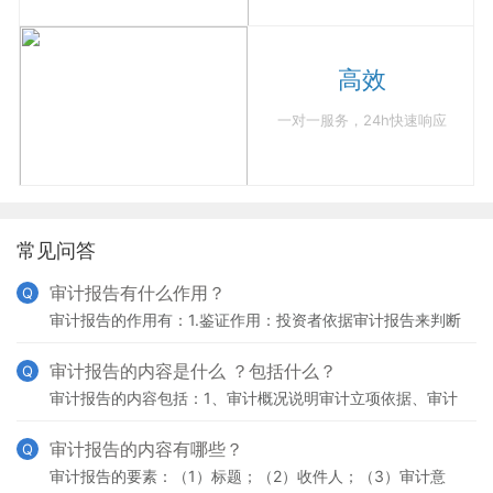
高效
一对一服务，24h快速响应
常见问答
审计报告有什么作用？
Q
审计报告的作用有：1.鉴证作用：投资者依据审计报告来判断
财务状况；2.保护作用：对债权人和股东利益起到保护作用；
3.证明作用：表明审计工作的质量。
审计报告的内容是什么 ？包括什么？
Q
审计报告的内容包括：1、审计概况说明审计立项依据、审计
目的和范围、审计重点和审计标准等内容。2、审计依据说明
在审计过程中遵守的国家制定的相关法律、法规、上级单位
审计报告的内容有哪些？
Q
审计报告的要素：（1）标题；（2）收件人；（3）审计意