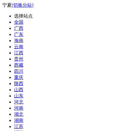
宁夏
[切换分站]
选择站点
全国
广西
广东
海南
云南
江西
贵州
西藏
四川
重庆
陕西
山西
山东
河北
河南
湖北
湖南
江苏