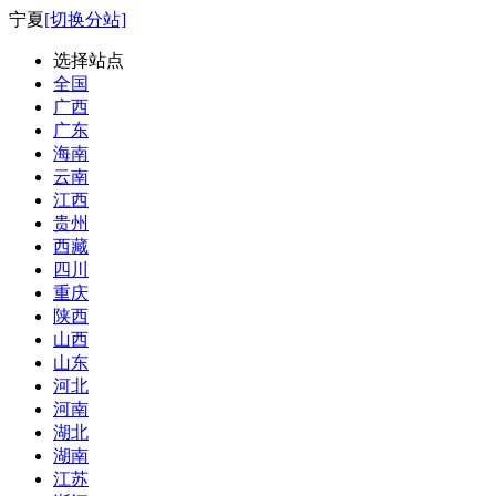
宁夏
[切换分站]
选择站点
全国
广西
广东
海南
云南
江西
贵州
西藏
四川
重庆
陕西
山西
山东
河北
河南
湖北
湖南
江苏