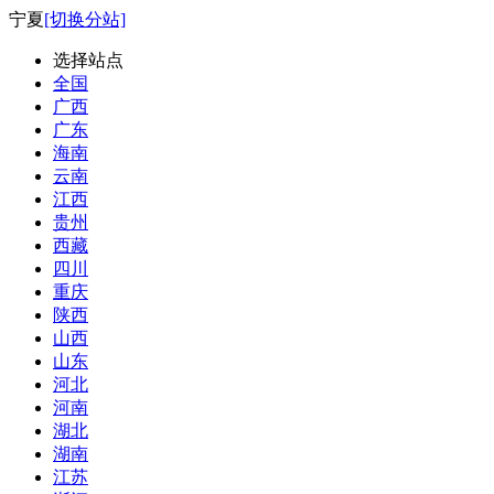
宁夏
[切换分站]
选择站点
全国
广西
广东
海南
云南
江西
贵州
西藏
四川
重庆
陕西
山西
山东
河北
河南
湖北
湖南
江苏